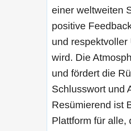
einer weltweiten 
positive Feedback 
und respektvoller
wird. Die Atmosph
und fördert die R
Schlusswort und 
Resümierend ist B
Plattform für alle,