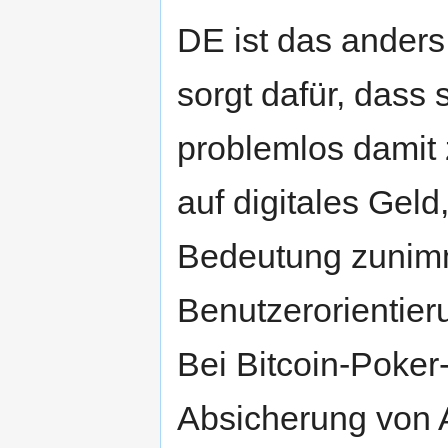
DE ist das anders
sorgt dafür, dass
problemlos damit
auf digitales Gel
Bedeutung zunim
Benutzerorientieru
Bei Bitcoin-Poker
Absicherung von 