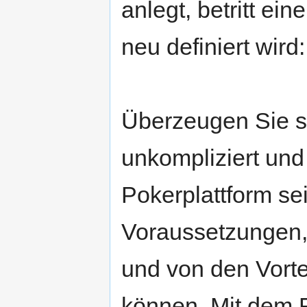
anlegt, betritt e
neu definiert wird:
Überzeugen Sie si
unkompliziert und
Pokerplattform sei
Voraussetzungen,
und von den Vorte
können. Mit dem F