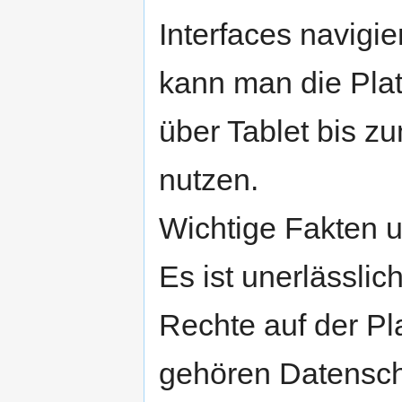
Interfaces navigie
kann man die Plat
über Tablet bis z
nutzen.
Wichtige Fakten 
Es ist unerlässli
Rechte auf der Pl
gehören Datensch