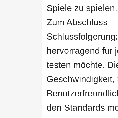
Spiele zu spielen.
Zum Abschluss
Schlussfolgerung:
hervorragend für 
testen möchte. D
Geschwindigkeit, 
Benutzerfreundlich
den Standards mo